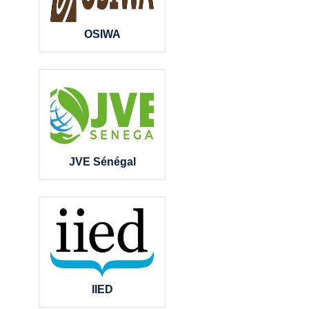
OSIWA
JVE Sénégal
IIED