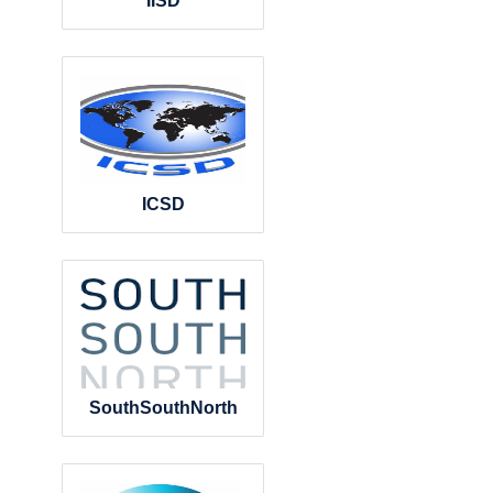
IISD
ICSD
SouthSouthNorth