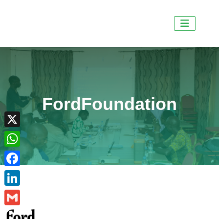
FordFoundation
X
WhatsApp
Facebook
LinkedIn
Gmail