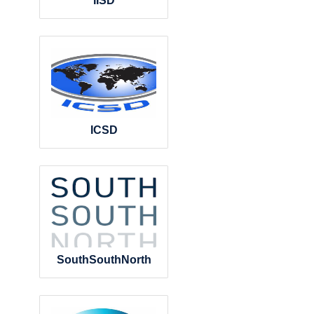
IISD
ICSD
SouthSouthNorth