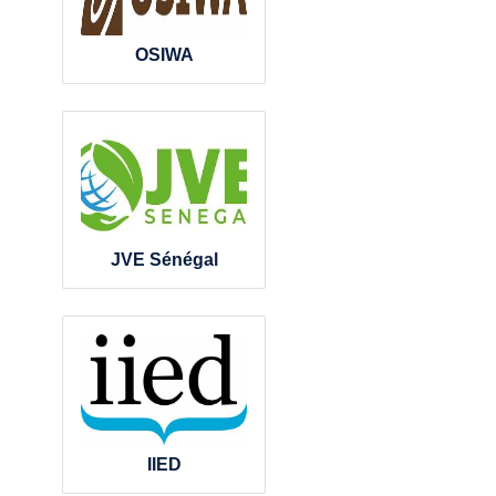
OSIWA
JVE Sénégal
IIED