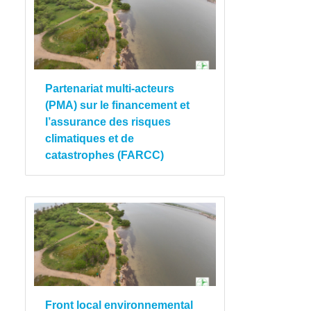
Partenariat multi-acteurs
(PMA) sur le financement et
l’assurance des risques
climatiques et de
catastrophes (FARCC)
Front local environnemental