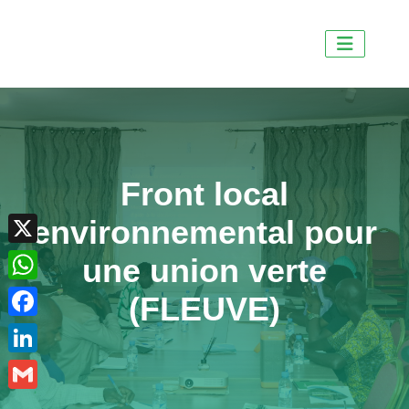
Front local
X
environnemental pour
WhatsApp
une union verte
Facebook
(FLEUVE)
LinkedIn
Gmail