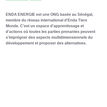
ENDA ENERGIE est une ONG basée au Sénégal,
membre du réseau international d'Enda Tiers
Monde. C'est un espace d'apprentissage et
d'actions où toutes les parties prenantes peuvent
s'imprégner des aspects multidimensionnels du
développement et proposer des alternatives.
NOTRE VISION
Des sociétés dans lesquelles les populations sont
autonomes et résilientes, ont accès à des services
énergétiques durables et assurent un contrôle
citoyen effectif sur les ressources naturelles.
NOTRE MISSION
Accompagner les populations dans les processus